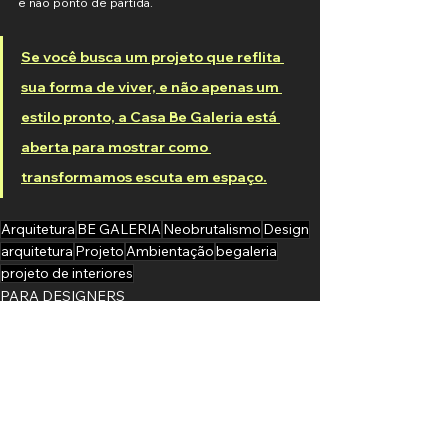
e não ponto de partida.
Se você busca um projeto que reflita 
sua forma de viver, e não apenas um 
estilo pronto, a Casa Be Galeria está 
aberta para mostrar como 
transformamos escuta em espaço.
Arquitetura
BE GALERIA
Neobrutalismo
Design
arquitetura
Projeto
Ambientação
begaleria
projeto de interiores
PARA DESIGNERS
Ver tudo
Posts recentes